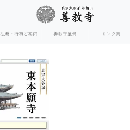
法要・行事ご案内
善教寺風景
リンク集